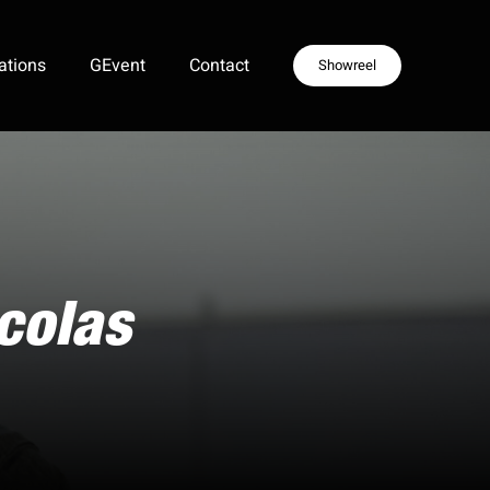
ations
GEvent
Contact
Showreel
icolas