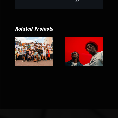
Related Projects
La Caravane
Nseven 7 –
IDF – JO
Quai 54
Paris 2024